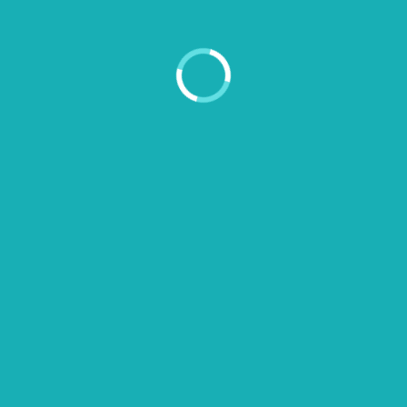
CES DE INTERÉS
INFORMACIÓN AL USUAR
o
Preguntas frecuentes
tro Laboratorio
Deberes y derechos
cios
Solicitud de resultados
rmación al usuario
Asociación de usuarios
áctenos
Donde estamos