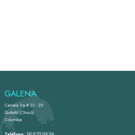
GALENA
Carrera 1ra # 22 - 20
Quibdó (Chocó)
Colombia
Teléfono:
(4) 6 72 06 36